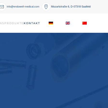
info@endowell-medical.com
Mozartstraße 6, D-07318 Saalfeld
NS
PRODUKTE
KONTAKT