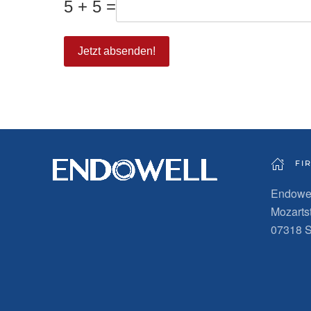
5 + 5 =
Jetzt absenden!
FIR
Endowe
Mozarts
07318 S